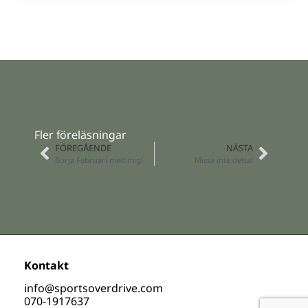
Fler föreläsningar
FÖREGÅENDE
NÄSTA
Börja Februari med mig!
Missa inte detta!
Kontakt
info@sportsoverdrive.com
070-1917637